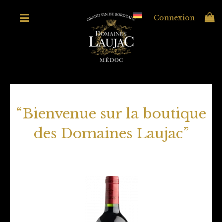
Connexion
“Bienvenue sur la boutique
des Domaines Laujac”