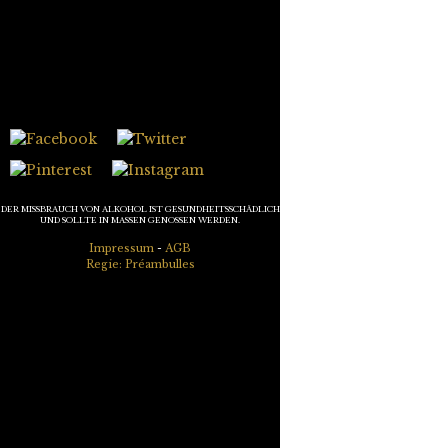
DER MISSBRAUCH VON ALKOHOL IST GESUNDHEITSSCHÄDLICH
UND SOLLTE IN MASSEN GENOSSEN WERDEN.
Impressum
-
AGB
Regie: Préambulles